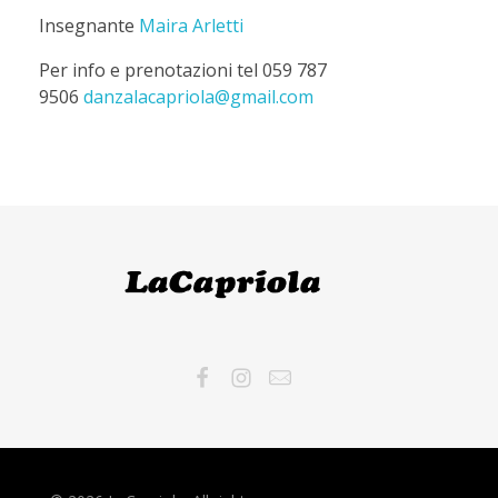
Insegnante
Maira Arletti
Per info e prenotazioni tel 059 787
9506
danzalacapriola@gmail.com
LaCapriola
LaCapriola Danza I Benessere I Pilates