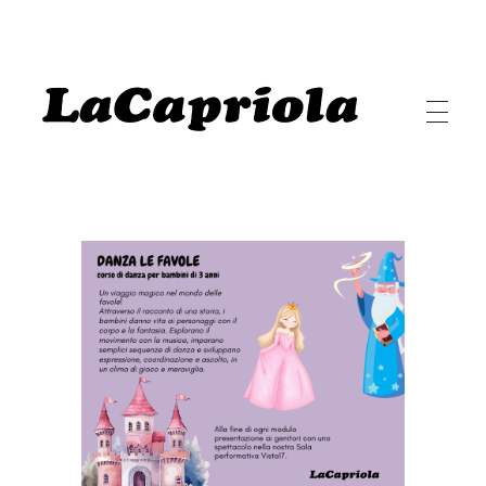
LaCapriola
LaCapriola Danza I Benessere I Pilates