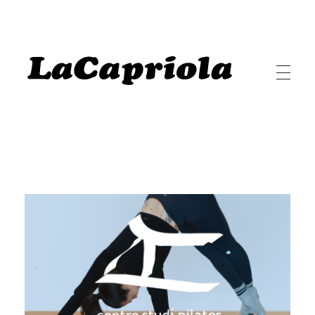
LaCapriola
LaCapriola Danza I Benessere I Pilates