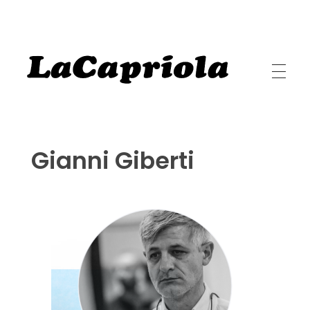
LaCapriola
LaCapriola Danza I Benessere I Pilates
Gianni Giberti