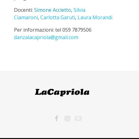
Docenti:
Simone Accietto
,
Silvia
Ciamaroni
,
Carlotta Garuti
,
Laura Morandi
Per informazioni: tel 059 7879506
danzalacapriola@gmail.com
LaCapriola
LaCapriola Danza I Benessere I Pilates