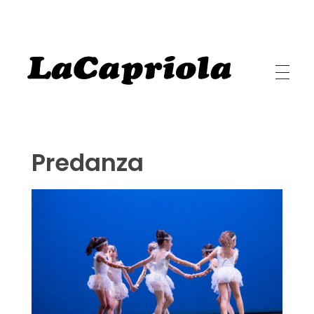
LaCapriola
LaCapriola Danza I Benessere I Pilates
Predanza